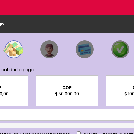
go
cantidad a pagar
P
COP
00,00
$ 50.000,00
$ 10