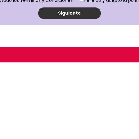
ptado los Términos y Condiciones
He leído y acepto la polít
Siguiente