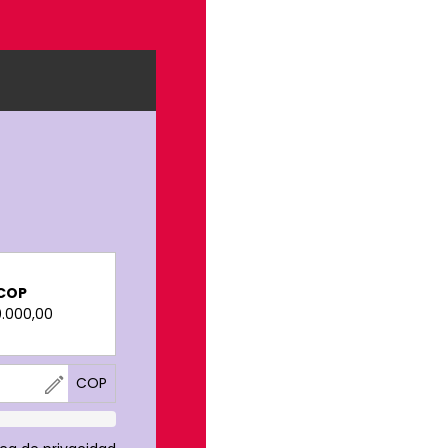
COP
0.000,00
COP